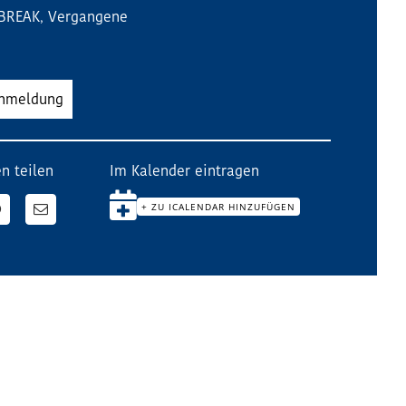
 BREAK
,
Vergangene
Anmeldung
n teilen
Im Kalender eintragen
+ ZU ICALENDAR HINZUFÜGEN
n
WhatsApp
E-
Mail