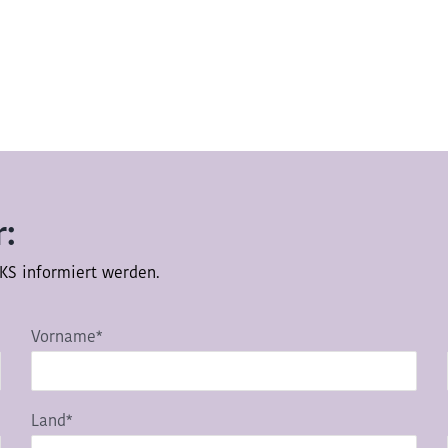
:
KS informiert werden.
Vorname*
Land*