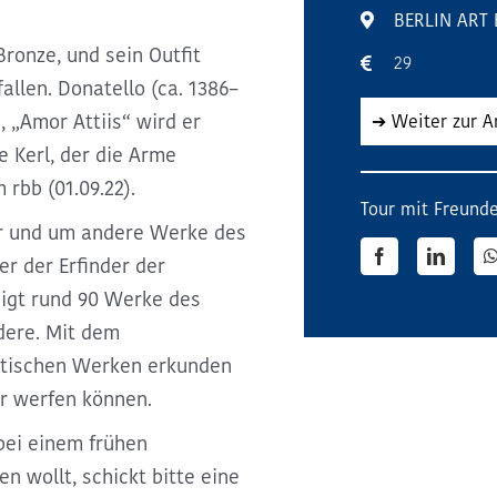
BERLIN ART
Bronze, und sein Outfit
29
llen. Donatello (ca. 1386–
, „Amor Attiis“ wird er
➔ Weiter zur 
e Kerl, der die Arme
rbb (01.09.22).
Tour mit Freunde
r und um andere Werke des
Facebook
LinkedI
er der Erfinder der
eigt rund 90 Werke des
dere. Mit dem
stischen Werken erkunden
er werfen können.
bei einem frühen
 wollt, schickt bitte eine