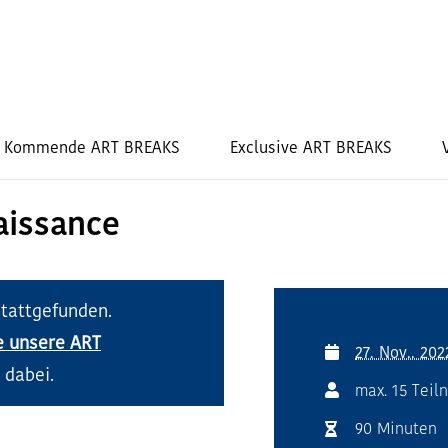
Kommende ART BREAKS
Exclusive ART BREAKS
aissance
stattgefunden.
e unsere ART
27. Nov.. 202
 dabei.
max. 15 Teil
90 Minuten