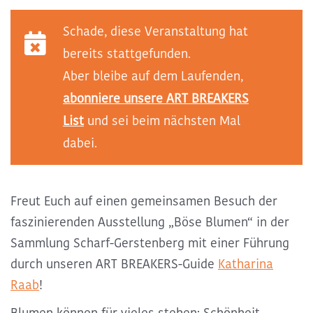
Kommende ART BREAKS
Schade, diese Veranstaltung hat
bereits stattgefunden.
Exclusive ART BREAKS
Aber bleibe auf dem Laufenden,
abonniere unsere ART BREAKERS
Vergangene ART BREAKS
List
und sei beim nächsten Mal
dabei.
Über uns
Freut Euch auf einen gemeinsamen Besuch der
Kontakt
faszinierenden Ausstellung „Böse Blumen“ in der
Sammlung Scharf-Gerstenberg mit einer Führung
durch unseren ART BREAKERS-Guide
Katharina
Raab
!
Blumen können für vieles stehen: Schönheit,