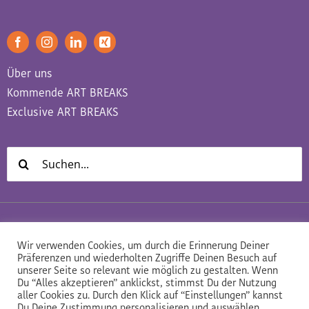
Über uns
Kommende ART BREAKS
Exclusive ART BREAKS
Suche
nach:
Datenschutz
Impressum
AGB
Wir verwenden Cookies, um durch die Erinnerung Deiner
Präferenzen und wiederholten Zugriffe Deinen Besuch auf
unserer Seite so relevant wie möglich zu gestalten. Wenn
Du “Alles akzeptieren” anklickst, stimmst Du der Nutzung
aller Cookies zu. Durch den Klick auf “Einstellungen” kannst
Du Deine Zustimmung personalisieren und auswählen.