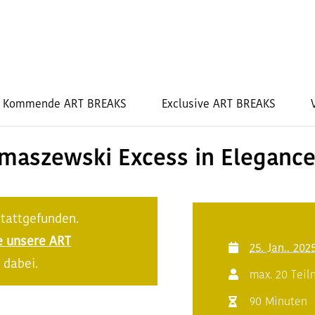
Kommende ART BREAKS
Exclusive ART BREAKS
omaszewski Excess in Eleganc
stattgefunden.
e unsere ART
25. Jan.. 202
 dabei.
max. 20 Tei
90 Minuten