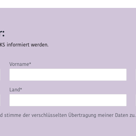
:
KS informiert werden.
Vorname*
Land*
d stimme der verschlüsselten Übertragung meiner Daten zu.