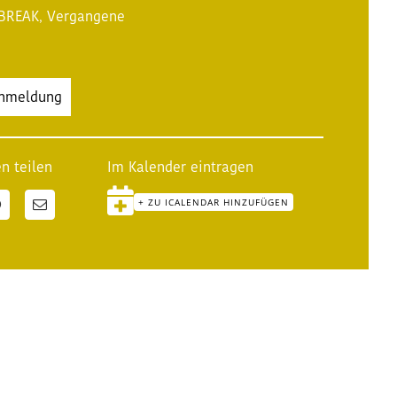
 BREAK
,
Vergangene
Anmeldung
n teilen
Im Kalender eintragen
+ ZU ICALENDAR HINZUFÜGEN
n
WhatsApp
E-
Mail