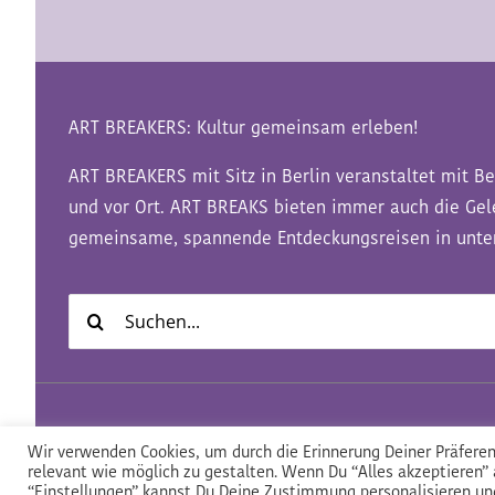
ART BREAKERS: Kultur gemeinsam erleben!
ART BREAKERS mit Sitz in Berlin veranstaltet mit Be
und vor Ort. ART BREAKS bieten immer auch die Ge
gemeinsame, spannende Entdeckungsreisen in unter
Suche
nach:
Datenschutz
Impressum
AGB
Wir verwenden Cookies, um durch die Erinnerung Deiner Präferen
relevant wie möglich zu gestalten. Wenn Du “Alles akzeptieren” a
“Einstellungen” kannst Du Deine Zustimmung personalisieren un