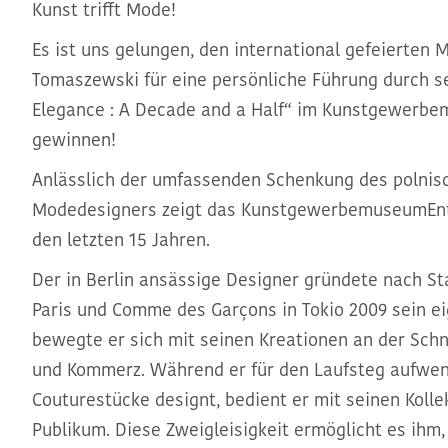
Kunst trifft Mode!
Es ist uns gelungen, den
international gefeierten
Tomaszewski
für eine
persönliche Führung durch se
Elegance : A Decade and a Half“
im Kunstgewerbem
gewinnen!
Anlässlich der umfassenden
Schenkung des polnis
Modedesigners
zeigt das Kunstgewerbemuseum
En
den letzten 15 Jahren
.
Der in Berlin ansässige Designer gründete nach
St
Paris und Comme des Garçons
in Tokio 2009 sein e
bewegte er sich mit seinen Kreationen an der
Schn
und Kommerz
. Während er für den Laufsteg aufwe
Couturestücke designt, bedient er mit seinen Kolle
Publikum. Diese Zweigleisigkeit ermöglicht es ihm,