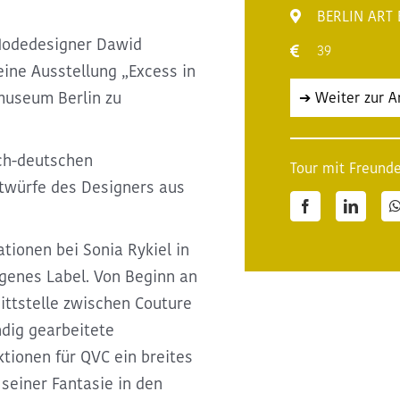
BERLIN ART
 Modedesigner Dawid
39
ine Ausstellung „Excess in
useum Berlin zu
➔ Weiter zur 
ch-deutschen
Tour mit Freunde
twürfe des Designers aus
Facebook
LinkedI
ationen bei Sonia Rykiel in
igenes Label. Von Beginn an
ittstelle zwischen Couture
ndig gearbeitete
ktionen für QVC ein breites
 seiner Fantasie in den