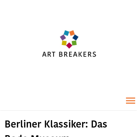
Zum
Inhalt
springen
To
Berliner Klassiker: Das
Na
Startseite