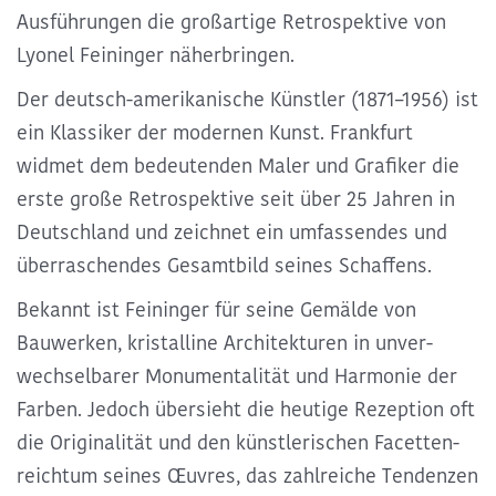
Ausführungen die großartige Retrospektive von
Lyonel Feininger näherbringen.
Der deutsch-ameri­ka­ni­sche Künst­ler (1871–1956) ist
ein Klas­si­ker der moder­nen Kunst. Frankfurt
widmet dem bedeu­ten­den Maler und Grafi­ker die
erste große Retro­spek­tive seit über 25 Jahren in
Deutsch­land und zeich­net ein umfas­sen­des und
über­ra­schen­des Gesamt­bild seines Schaf­fens.
Bekannt ist Feinin­ger für seine Gemälde von
Bauwer­ken, kris­tal­line Archi­tek­tu­ren in unver­
wech­sel­ba­rer Monu­men­ta­li­tät und Harmo­nie der
Farben. Jedoch über­sieht die heutige Rezep­tion oft
die Origi­na­li­tät und den künst­le­ri­schen Facet­ten­
reich­tum seines Œuvres, das zahl­rei­che Tenden­zen