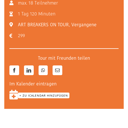
max. 18 Teilnehmer
1 Tag 120 Minuten
ART BREAKERS ON TOUR
,
Vergangene
299
Tour mit Freunden teilen
Facebook
LinkedIn
WhatsApp
E-
Mail
Im Kalender eintragen
+ ZU ICALENDAR HINZUFÜGEN