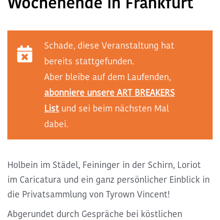
Wochenende in Frankfurt
Kommende ART BREAKS
Schade, diese Veranstaltung hat
Exclusive ART BREAKS
bereits stattgefunden.
Aber bleibe auf dem Laufenden,
Vergangene ART BREAKS
abonniere unsere ART BREAKERS
List
und sei beim nächsten Mal
Über uns
dabei.
Kontakt
Holbein im Städel, Feininger in der Schirn, Loriot
im Caricatura und ein ganz persönlicher Einblick in
die Privatsammlung von Tyrown Vincent!
Abgerundet durch Gespräche bei köstlichen