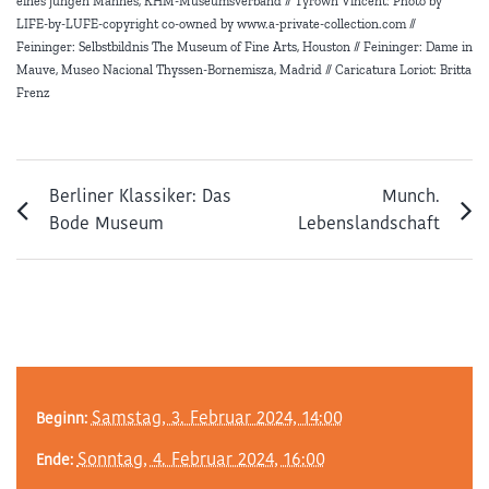
eines jungen Mannes, KHM-Museumsverband // Tyrown Vincent: Photo by
LIFE-by-LUFE-copyright co-owned by www.a-private-collection.com //
Feininger: Selbstbildnis The Museum of Fine Arts, Houston // Feininger: Dame in
Mauve, Museo Nacional Thyssen-Bornemisza, Madrid // Caricatura Loriot: Britta
Frenz
Berliner Klassiker: Das
Munch.
Bode Museum
Lebenslandschaft
Samstag, 3. Februar 2024, 14:00
Beginn:
Sonntag, 4. Februar 2024, 16:00
Ende: