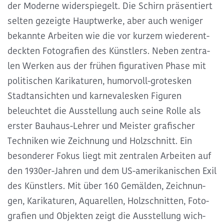
der Moderne wider­spie­gelt. Die Schirn präsen­tiert
selten gezeigte Haupt­werke, aber auch weni­ger
bekannte Arbei­ten wie die vor kurzem wieder­ent­
deck­ten Foto­gra­fien des Künst­lers. Neben zentra­
len Werken aus der frühen figu­ra­ti­ven Phase mit
poli­ti­schen Kari­ka­tu­ren, humor­voll-grotes­ken
Stadt­an­sich­ten und karne­val­es­ken Figu­ren
beleuch­tet die Ausstel­lung auch seine Rolle als
erster Bauhaus-Lehrer und Meis­ter grafi­scher
Tech­ni­ken wie Zeich­nung und Holz­schnitt. Ein
beson­de­rer Fokus liegt mit zentra­len Arbei­ten auf
den 1930er-Jahren und dem US-ameri­ka­ni­schen Exil
des Künst­lers. Mit über 160 Gemäl­den, Zeich­nun­
gen, Kari­ka­tu­ren, Aqua­rel­len, Holz­schnit­ten, Foto­
gra­fien und Objek­ten zeigt die Ausstel­lung wich­