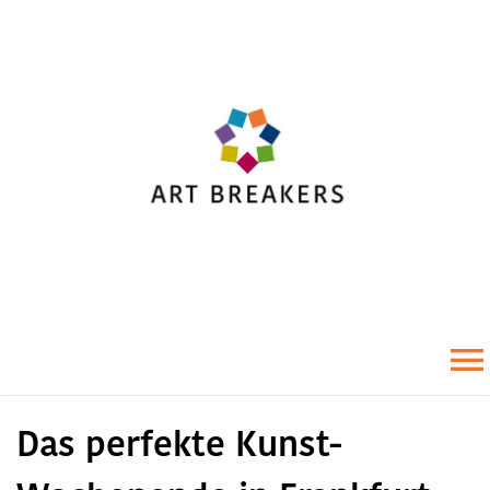
Zum
Inhalt
springen
To
Das perfekte Kunst-
Na
Startseite