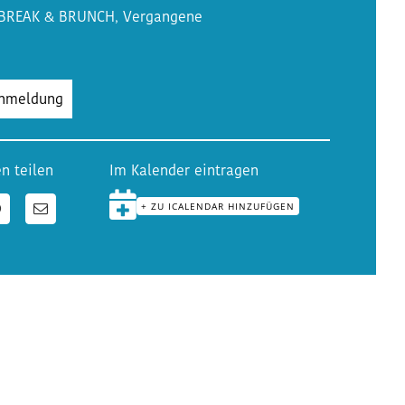
 BREAK & BRUNCH
,
Vergangene
Anmeldung
n teilen
Im Kalender eintragen
+ ZU ICALENDAR HINZUFÜGEN
n
WhatsApp
E-
Mail