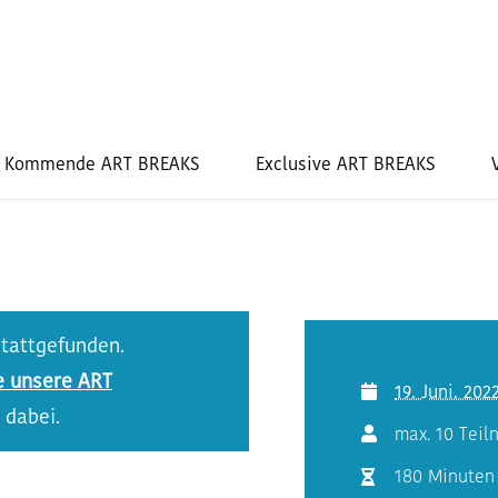
Kommende ART BREAKS
Exclusive ART BREAKS
stattgefunden.
e unsere ART
19. Juni. 202
 dabei.
max. 10 Tei
180 Minuten