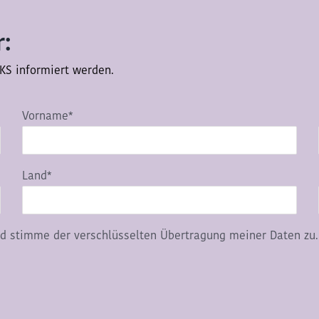
:
KS informiert werden.
Vorname*
Land*
d stimme der verschlüsselten Übertragung meiner Daten zu.