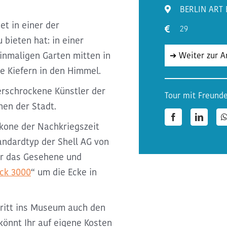
BERLIN ART
et in einer der
29
 bieten hat: in einer
inmaligen Garten mitten in
➔ Weiter zur 
ge Kiefern in den Himmel.
erschrockene Künstler der
Tour mit Freunde
nen der Stadt.
Facebook
LinkedI
ikone der Nachkriegszeit
ndardtyp der Shell AG von
ir das Gesehene und
ck 3000
“ um die Ecke in
ritt ins Museum auch den
könnt Ihr auf eigene Kosten