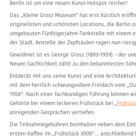
Berlin ist um eine neuen Kunst-Hotspot reicher!
Das
„Kleine Grosz Museum“
hat erst kürzlich eröffn
originellsten und schönsten Locations, die Berlin zu
umgebauten Fünfzigerjahre-Tankstelle mit einem e
der Stadt. Anstelle der Zapfsäulen ragen nun riesi
Gewidmet ist es George Grosz (1893–1959) – der un
Neuen Sachlichkeit zählt zu den bekanntesten Söh
Entdeckt mit uns seine Kunst und eine Architektur
mit dem herrlich schwungvollem Freidach vom „Sta
1956“. Nach einer fachkundigen Führung können w
Gehörte bei einem leckeren Frühstück bei „
Frühstü
anregenden Gesprächen vertiefen.
Die Teilnahmegebühren beinhalten neben dem Eint
ersten Kaffee im „Frühstück 3000″… anschließend 