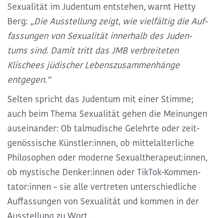
Sexua­lität im Juden­tum entstehen, warnt Hetty
Berg:
„Die Aus­stellung zeigt, wie vielfältig die Auf­
fassungen von Sex­ua­lität innerhalb des Juden­
tums sind. Damit tritt das JMB verbreiteten
Klischees jüdischer Lebens­zusammenhänge
entgegen.“
Selten spricht das Juden­tum mit einer Stimme
;
auch beim Thema Sex­ua­lität gehen die Mei­nungen
auseinander: Ob talmudische Gelehrte oder zeit­
genössische Künstler:innen, ob mittel­alterliche
Philosophen oder moderne Sexual­therapeut:innen,
ob mystische Denker:innen oder TikTok-Kommen­
tator:innen – sie alle vertreten
unter­schiedliche
Auf­fassungen von Sexua­lität
und kommen in der
Aus­stellung zu Wort.