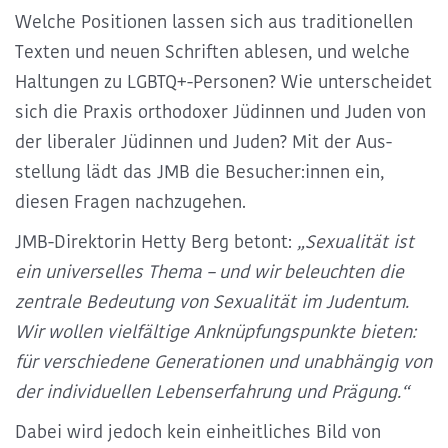
Welche Positionen lassen sich aus
traditio­nellen
Texten und neuen Schriften
ablesen, und welche
Haltungen zu
LGBTQ+-Personen
? Wie unter­scheidet
sich die Praxis ortho­doxer Jüdinnen und Juden von
der liberaler Jüdinnen und Juden? Mit der Aus­
stellung lädt das JMB die Besucher:innen ein,
diesen Fragen nach­zugehen.
JMB-Direktorin Hetty Berg
betont:
„Sexua­­lität ist
ein universelles Thema – und wir be­leuchten die
zentrale Bedeutung von Sex­ua­lität im Juden­tum.
Wir wollen vielfältige Anknüpf­ungs­punkte bieten:
für verschiedene Gene­rationen und unabhängig von
der indi­viduellen Lebens­erfahrung und Prägung.“
Dabei wird jedoch kein ein­heitliches Bild von