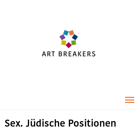
Zum
Inhalt
springen
To
Sex. Jüdische Positionen
Na
Startseite