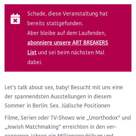
Kommende ART BREAKS
Schade, diese Veranstaltung hat
bereits stattgefunden.
Exclusive ART BREAKS
Aber bleibe auf dem Laufenden,
abonniere unsere ART BREAKERS
Vergangene ART BREAKS
List
und sei beim nächsten Mal
dabei.
Über uns
Let’s talk about sex, baby! Besucht mit uns eine
Kontakt
der spannendsten Ausstellungen in diesem
Sommer in Berlin: Sex. Jüdische Positionen
Filme, Serien oder TV-Shows wie „Unorthodox“ und
„Jewish Match­making“ erreichten in den ver­
gangenen Jahren ein Millionen­publikum und