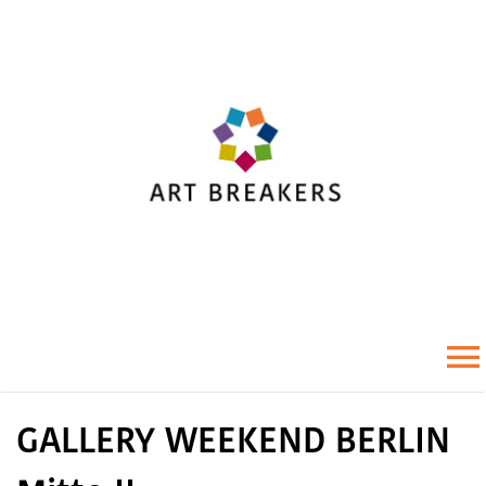
Zum
Inhalt
springen
To
GALLERY WEEKEND BERLIN
Na
Startseite