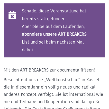
Kommende ART BREAKS
Schade, diese Veranstaltung hat
bereits stattgefunden.
Exclusive ART BREAKS
Aber bleibe auf dem Laufenden,
abonniere unsere ART BREAKERS
Vergangene ART BREAKS
List
und sei beim nächsten Mal
dabei.
Über uns
Mit den ART BREAKERS zur documenta fifteen!
Kontakt
Besucht mit uns die „Weltkunstschau“ in Kassel
die in diesem Jahr ein völlig neues und radikal
anderes Konzept verfolgt. Sie ist international wie
nie und Teilhabe und Kooperation sind das große
Leitmotiv. Die Gestaltung der Großveranstaltung