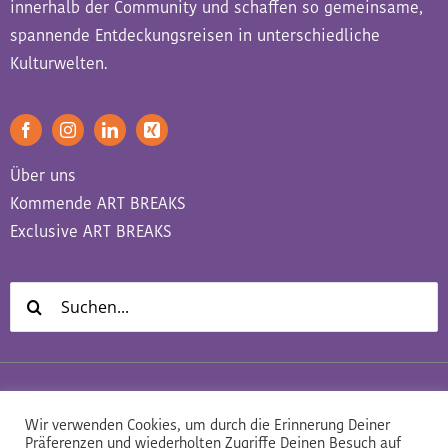
innerhalb der Community und schaffen so gemeinsame,
spannende Entdeckungsreisen in unterschiedliche
Kulturwelten.
Über uns
Kommende ART BREAKS
Exclusive ART BREAKS
Suche
nach:
Datenschutz
Impressum
AGB
Wir verwenden Cookies, um durch die Erinnerung Deiner
Präferenzen und wiederholten Zugriffe Deinen Besuch auf