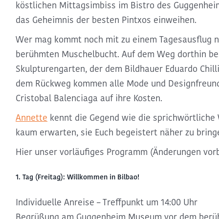
köstlichen Mittagsimbiss im Bistro des Guggenhei
das Geheimnis der besten Pintxos einweihen.
Wer mag kommt noch mit zu einem Tagesausflug n
berühmten Muschelbucht. Auf dem Weg dorthin bes
Skulpturengarten, der dem Bildhauer Eduardo Chill
dem Rückweg kommen alle Mode und Designfreun
Cristobal Balenciaga auf ihre Kosten.
Annette
kennt die Gegend wie die sprichwörtliche
kaum erwarten, sie Euch begeistert näher zu bring
Hier unser vorläufiges Programm (Änderungen vorb
1. Tag (Freitag): Willkommen in Bilbao!
Individuelle Anreise – Treffpunkt um 14:00 Uhr
Begrüßung am Guggenheim Museum vor dem berü