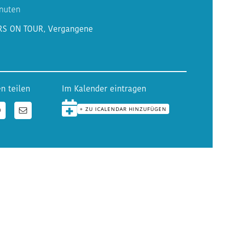
inuten
RS ON TOUR
,
Vergangene
n teilen
Im Kalender eintragen
+ ZU ICALENDAR HINZUFÜGEN
n
WhatsApp
E-
Mail