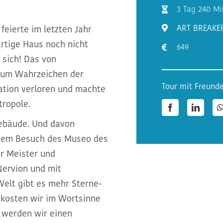
3 Tag 240 M
ART BREAKE
eierte im letzten Jahr
artige Haus noch nicht
649
 sich! Das von
 zum Wahrzeichen der
Tour mit Freunde
ation verloren und machte
tropole.
Facebook
LinkedI
Gebäude. Und davon
inem Besuch des Museo des
r Meister und
Nervion und mit
Welt gibt es mehr Sterne-
 kosten wir im Wortsinne
 werden wir einen