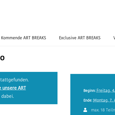
Kommende ART BREAKS
Exclusive ART BREAKS
ao
stattgefunden.
e unsere ART
Freitag, 4
Beginn:
 dabei.
Montag, 7. 
Ende:
max. 18 Tei