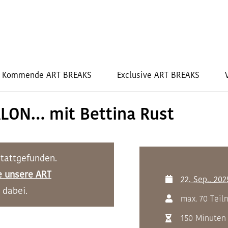
Kommende ART BREAKS
Exclusive ART BREAKS
LON… mit Bettina Rust
stattgefunden.
e unsere ART
22. Sep.. 202
 dabei.
max. 70 Tei
150 Minuten