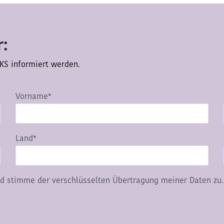
:
KS informiert werden.
Vorname*
Land*
d stimme der verschlüsselten Übertragung meiner Daten zu.