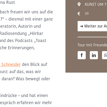
ina Rust
KUNST UM 7
ach freuen wir uns auf die
39
7“
– diesmal mit einer ganz
eratorin, Autorin und
➔ Weiter zur 
 Radiosendung
„Hörbar
 und des Podcasts
„Toast
Tour mit Freunde
sche Erinnerungen,
Facebook
LinkedI
 Schneider
den
Blick auf
kurz: auf das, was wir
ie daran? Was bewegt oder
Eindrücke – und hat einen
Gespräch erfahren wir mehr