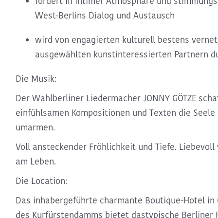
fördert in intimer Atmosphäre und stimmungs
West-Berlins Dialog und Austausch
wird von engagierten kulturell bestens verne
ausgewählten kunstinteressierten Partnern d
Die Musik:
Der
Wahlberliner Liedermacher JONNY GÖTZE
schaf
einfühlsamen Kompositionen und Texten die Seele 
umarmen.
Voll ansteckender Fröhlichkeit und Tiefe. Liebevoll
am Leben.
Die Location:
Das inhabergeführte
charmante Boutique-Hotel in 
des Kurfürstendamms bietet das
typische Berliner F