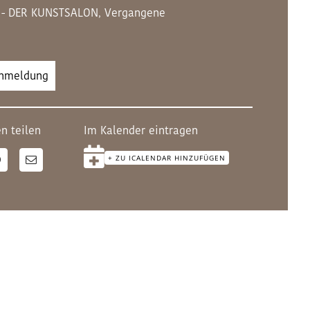
 - DER KUNSTSALON
,
Vergangene
Anmeldung
n teilen
Im Kalender eintragen
+ ZU ICALENDAR HINZUFÜGEN
n
WhatsApp
E-
Mail