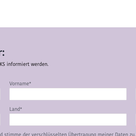
:
KS informiert werden.
Vorname*
Land*
d stimme der verschlüsselten Übertragung meiner Daten zu.