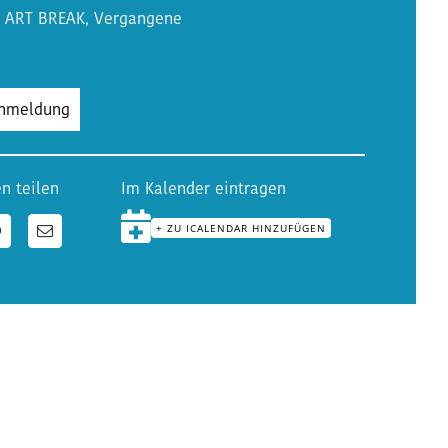
E ART BREAK
,
Vergangene
Anmeldung
n teilen
Im Kalender eintragen
+ ZU ICALENDAR HINZUFÜGEN
n
WhatsApp
E-
Mail