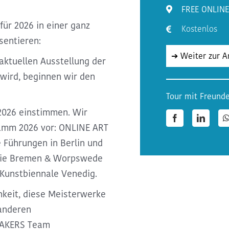
FREE ONLIN
ür 2026 in einer ganz
Kostenlos
sentieren:
➔ Weiter zur 
ktuellen Ausstellung der
wird, beginnen wir den
Tour mit Freunde
2026 einstimmen
. Wir
Facebook
LinkedI
amm 2026
vor: ONLINE ART
e
Führungen in Berlin und
wie Bremen & Worpswede
 Kunstbiennale Venedig
.
hkeit, diese
Meisterwerke
anderen
EAKERS Team