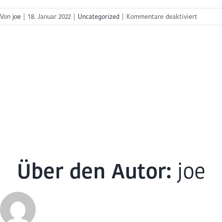
für
Von
joe
|
18. Januar 2022
|
Uncategorized
|
Kommentare deaktiviert
Dr.
Ralf
Ruhnau
Tour mit Freunden teilen
Facebook
LinkedIn
WhatsApp
E-
Mail
Über den Autor:
joe